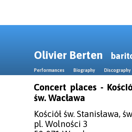
Olivier Berten
barit
Performances
Biography
Discography
Concert places - Kośció
św. Wacława
Kościół św. Stanisława, ś
pl. Wolności 3